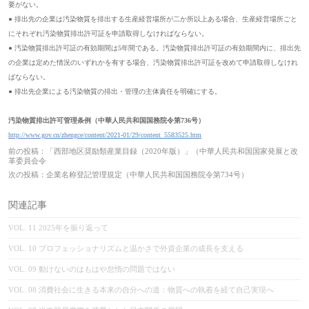
要がない。
● 排出先の企業は汚染物質を排出する生産経営場所が二か所以上ある場合、生産経営場所ごと
にそれぞれ汚染物質排出許可証を申請取得しなければならない。
● 汚染物質排出許可証の有効期間は5年間である。汚染物質排出許可証の有効期間内に、排出先
の企業は定めた情況のいずれかを有する場合、汚染物質排出許可証を改めて申請取得しなけれ
ばならない。
● 排出先企業による汚染物質の排出・管理の主体責任を明確にする。
汚染物質排出許可管理条例（中華人民共和国国務院令第736号）
http://www.gov.cn/zhengce/content/2021-01/29/content_5583525.htm
前の投稿：
「西部地区奨励類産業目録（2020年版）」（中華人民共和国国家発展と改
革委員会令
次の投稿：
企業名称登記管理規定（中華人民共和国国務院令第734号）
関連記事
VOL. 11 2025年を振り返って
VOL. 10 プロフェッショナリズムと温かさで外資企業の成長を支える
VOL. 09 ‌動けないのはもはや怠惰の問題ではない
VOL. 08 消費社会に生きる本来の自分への道：物質への執着を経て自己実現へ‌