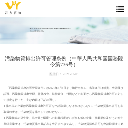
汚染物質排出許可管理条例（中華人民共和国国務院
令第736号）
配信日：
2021-02-01
「汚染物質排出許可管理条例」は2021年3月1日より施行される。当該条例は総則、申請及び
認可、汚染物質排出管理、監督検査、法律責任、付則などの方面から汚染物質排出許可に対し
て規定を行った。主な内容は下記の通り。
● 排出先の企業は汚染物質排出許可証を申請取得しなければならない。汚染物質排出許可を未
取得の者は、汚染物質を排出してはいけない。
● 汚染物資の発生量、排出量と環境への影響程度がいずれも低い企業・事業単位及びその他生
産経営業者は、汚染物質排出登記表を申告すべきであり、汚染物質排出許可を申請取得する必