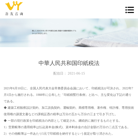
中華人民共和国印紙税法
配信日：
2021-06-15
2021年6月10日に、全国人民代表大会常務委員会会議において、印紙税法が可決され、2022年7
月1日から施行される。1988年に公布した「印紙税暫行条例」と比べ、主な変化は下記の通り
である。
◆ 建築工程観察設計契約、加工請負契約、運輸契約、商標専用権、著作権、特許権、専用技術
使用権の譲渡文書などの課税証憑の税率は万分の五から万分の三まで引き下げた。
◆ 一部の現行政策を印紙税法の内容として確定され、継続的に施行するものとする。
1）営業帳簿の適用税率は払込資本金(株式)、資本剰余金の合計金額の万分の二点五である。
2）その他帳簿は一件あたり5元で印紙税を納付するという規定が取り消された。