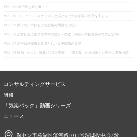
VOL. 11 2025年を振り返って
VOL. 10 プロフェッショナリズムと温かさで外資企業の成長を支える
VOL. 09 ‌動けないのはもはや怠惰の問題ではない
VOL. 08 消費社会に生きる本来の自分への道：物質への執着を経て自己実現へ‌
VOL. 07 米中貿易摩擦を背景とした日中関係の展望
VOL. 06 映画『ナタ2』興収100億元突破―「職人魂」が紡ぎ出した新たな商業神話
コンサルティングサービス
研修
「気楽パック」動画シリーズ
ニュース
深セン市羅湖区濱河路1011号深城投中心7階