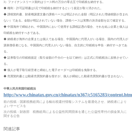
3）ファイナンスリース契約はリース料の万分の零点五で印紙税を納付する。
◆ 権利・許可証明書は5元で印紙税を納付するという規定が取り消された。
◆ 課税契約書、財産権譲渡文書の課税ベースは明記された金額（明記された増値税額が含まれ
ない）である。金額が明記されていない場合、課税ベースは実際の決済金額を以て確定する。
◆ 中国海外で締結され、中国国内において使用する課税証憑の場合、それを結ぶ企業と個人は
印紙税を納付すべきである。
◆ 納税者が海外の企業または個人である場合、中国国内に代理人がいる場合、国内の代理人が
源泉徴収者になる。中国国内に代理人がいない場合、自主的に印紙税を申告・納付すべきであ
る。
◆ 証券取引の印紙税規定（取引金額の千分の一を以て納付）は正式に印紙税法に反映させてい
る。
◆ 個人が電子取引経営者と締結した電子オーダーは印紙税を免除する。
◆ 売買契約書とは動産売買契約書を指すが、個人が締結した動産売買契約書が含まれない。
中華人民共和国印紙税法
http://www.chinatax.gov.cn/chinatax/n367/c5165283/content.ht
前の投稿：
国家税務総局による輸出税還付情報システムを最適化させ、納税者により
よいサービスを
次の投稿：
財政部 税務総局による公益性民間団体を通じた公益性寄付の損金算入に
関する公告
関連記事