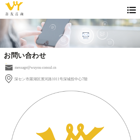
お問い合わせ
message@wuyou-consul.cn
深セン市羅湖区濱河路1011号深城投中心7階